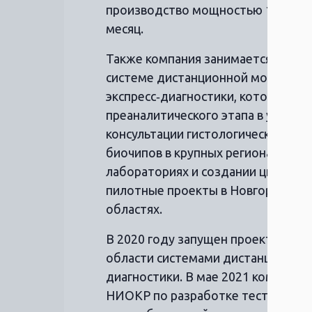
производство мощностью 1 милли
месяц.
Также компания занимается разви
системе дистанционной морфолог
экспресс‑диагностики, которая ос
преаналитического этапа в услови
консультации гистологических/цит
биочипов в крупных региональных
лабораториях и создании цифрово
пилотные проекты в Новгородско
областях.
В 2020 году запущен проект по о
области системами дистанционно
диагностики. В мае 2021 компания
НИОКР по разработке тест‑систем