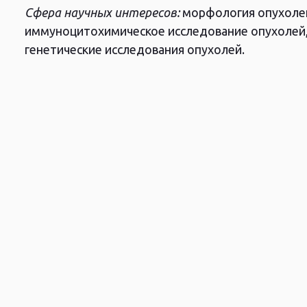
Сфера научных интересов:
морфология опухолей
изделий: от идеи и НИО
иммуноцитохимическое исследование опухолей,
продвижения.
генетические исследования опухолей.
ценены на 29‑ом
ии в Амстердаме,
отку нового метода
ской премии РФ
нное удостоверение на
и запущено