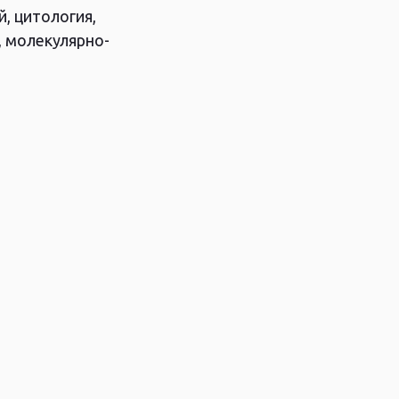
, цитология,
КР до массового производства и
 молекулярно-