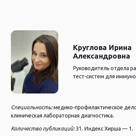
COVID-19
Исследования и разработки
Круглова
Ирина
Александровна
Руководитель отдела р
тест-систем для иммун
Деятельность
Компания RusCell основ
Специальность:
медико-профилактическое дело,
инновационная медицин
клиническая лабораторная диагностика.
себе фундаментальную 
современное биотехнол
Количество публикаций:
31. Индекс Хирша — 1.
RusCell ведет полный ц